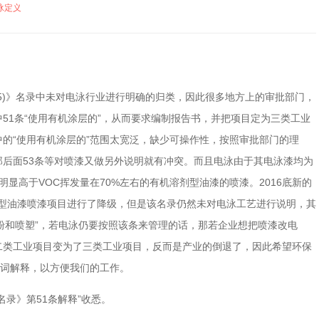
泳定义
15)》名录中未对电泳行业进行明确的归类，因此很多地方上的审批部门，
51条“使用有机涂层的”，从而要求编制报告书，并把项目定为三类工业
的“使用有机涂层的”范围太宽泛，缺少可操作性，按照审批部门的理
后面53条等对喷漆又做另外说明就有冲突。而且电泳由于其电泳漆均为
明显高于VOC挥发量在70%左右的有机溶剂型油漆的喷漆。2016底新的
剂型油漆喷漆项目进行了降级，但是该名录仍然未对电泳工艺进行说明，其
喷粉和喷塑”，若电泳仍要按照该条来管理的话，那若企业想把喷漆改电
二类工业项目变为了三类工业项目，反而是产业的倒退了，因此希望环保
名词解释，以方便我们的工作。
名录》第51条解释”收悉。