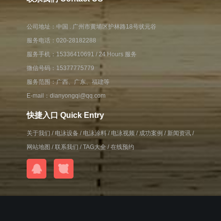
公司地址：中国 . 广州市黄埔区护林路18号状元谷
服务电话：020-28182288
服务手机：
15336410691
/ 24 Hours 服务
微信号码：15377775779
服务范围：广西、广东、福建等
E-mail：dianyongqi@qq.com
快捷入口 Quick Entry
关于我们
/
电泳设备
/
电泳涂料
/
电泳视频
/
成功案例
/
新闻资讯
/
网站地图
/
联系我们
/
TAG大全
/
在线预约
11100019号-2 POWERED BY 大东安技术