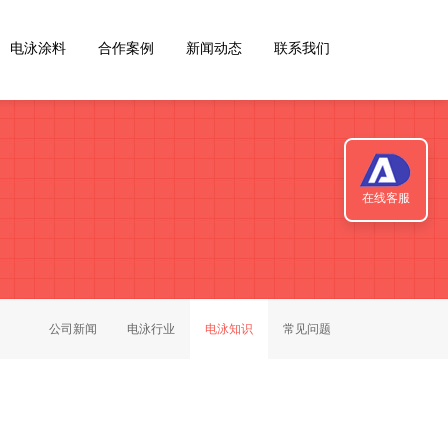
电泳涂料
合作案例
新闻动态
联系我们
在线客服
公司新闻
电泳行业
电泳知识
常见问题
相关内容
Related