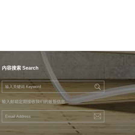
内容搜索 Search
输入邮箱定期接收我们的最新信息