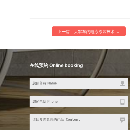
上一篇：大客车的电泳涂装技术 ←
在线预约 Online booking